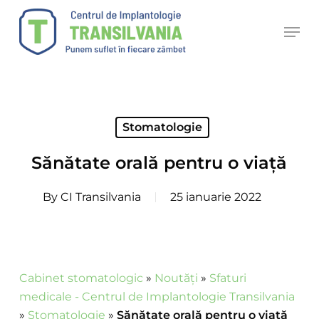
Skip
Men
to
main
content
Stomatologie
Sănătate orală pentru o viață
By
CI Transilvania
25 ianuarie 2022
Cabinet stomatologic
»
Noutăți
»
Sfaturi
medicale - Centrul de Implantologie Transilvania
»
Stomatologie
»
Sănătate orală pentru o viață