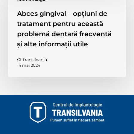
gingival
–
Abces gingival – opțiuni de
opțiuni
tratament pentru această
de
tratament
problemă dentară frecventă
pentru
și alte informații utile
această
problemă
CI Transilvania
dentară
14 mai 2024
frecventă
și
alte
informații
utile