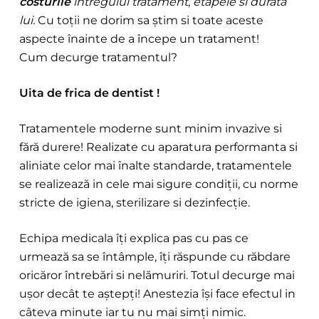
costurile
întregului tratament
,
etapele si durata
lui.
Cu toții ne dorim sa știm si toate aceste
aspecte înainte de a începe un tratament!
Cum decurge tratamentul?
Uita de frica de dentist !
Tratamentele moderne sunt minim invazive si
fără durere! Realizate cu aparatura performanta si
aliniate celor mai înalte standarde, tratamentele
se realizează in cele mai sigure condiții, cu norme
stricte de igiena, sterilizare si dezinfecție.
Echipa medicala îți explica pas cu pas ce
urmează sa se întâmple, îți răspunde cu răbdare
oricăror întrebări si nelămuriri. Totul decurge mai
ușor decât te aștepți! Anestezia își face efectul in
câteva minute iar tu nu mai simți nimic.