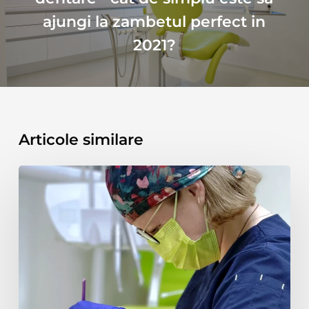
ajungi la zambetul perfect in
2021?
Articole similare
Albirea
Dentară:
Un
Ghid
Complet
pentru
un
Zâmbet