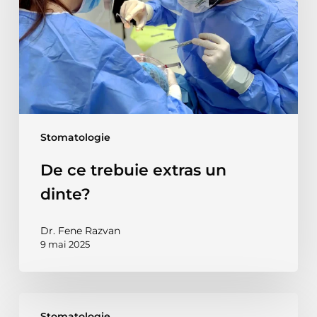
un
dinte?
Stomatologie
De ce trebuie extras un
dinte?
Dr. Fene Razvan
9 mai 2025
Abces
Stomatologie