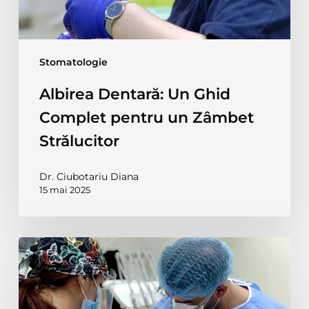
Strălucitor
Stomatologie
Albirea Dentară: Un Ghid
Complet pentru un Zâmbet
Strălucitor
Dr. Ciubotariu Diana
15 mai 2025
De
ce
trebuie
extras