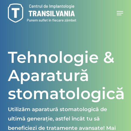
Skip
Men
to
main
content
Tehnologie &
Aparatură
stomatologică
Utilizăm aparatură stomatologică de
ultimă generație, astfel încât tu să
beneficiezi de tratamente avansate! Mai