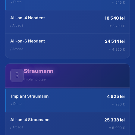
/ Dinte
≈ 545 €
All-on-4 Neodent
18 540 lei
/ Arcadă
≈ 3 700 €
All-on-6 Neodent
24 514 lei
/ Arcadă
≈ 4 850 €
Straumann
Implantologie
Implant Straumann
4 625 lei
/ Dinte
≈ 930 €
All-on-4 Straumann
25 338 lei
/ Arcadă
≈ 5 000 €