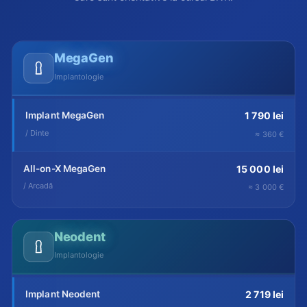
MegaGen
Implantologie
Implant MegaGen
1 790 lei
/ Dinte
≈ 360 €
All-on-X MegaGen
15 000 lei
/ Arcadă
≈ 3 000 €
Neodent
Implantologie
Implant Neodent
2 719 lei