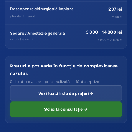
Descoperire chirurgicală implant
237 lei
/ Implant inserat
≈ 48 €
3 000 – 14 800 lei
Sedare / Anestezie generală
în funcție de caz
≈ 600 – 2 975 €
Prețurile pot varia în funcție de complexitatea
cazului.
Solicită o evaluare personalizată — fără surprize.
Vezi toată lista de prețuri
Solicită consultație