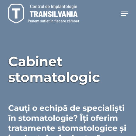
Skip
Men
to
main
content
Cabinet
stomatologic
Cauți o echipă de specialiști
în stomatologie? Îți oferim
tratamente stomatologice și