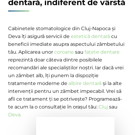
dentară, indiferent de vârstă
Cabinetele stomatologice din Cluj-Napoca și
Deva îți asigură servicii de
estetică dentară
cu
beneficii imediate asupra aspectului zâmbetului
tău. Aplicarea unor
coroane
sau
fațete dentare
reprezintă doar câteva dintre posibilele
recomandări ale specialiștilor noștri. Iar dacă vrei
un zâmbet alb, îți punem la dispoziție
tratamente moderne de
albire dentară
și la alte
intervenții pentru un zâmbet impecabil. Vrei să
afli ce tratament ți se potrivește? Programează-
te acum la o consultație în orașul tău:
Cluj
sau
Deva.