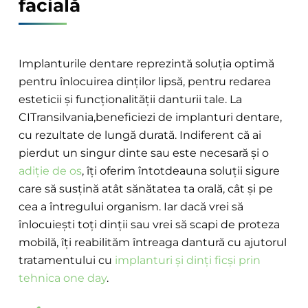
facială
Implanturile dentare reprezintă soluția optimă
pentru înlocuirea dinților lipsă, pentru redarea
esteticii și funcționalității danturii tale. La
CITransilvania,beneficiezi de implanturi dentare,
cu rezultate de lungă durată. Indiferent că ai
pierdut un singur dinte sau este necesară și o
adiție de os
, îți oferim întotdeauna soluții sigure
care să susțină atât sănătatea ta orală, cât și pe
cea a întregului organism. Iar dacă vrei să
înlocuiești toți dinții sau vrei să scapi de proteza
mobilă, îți reabilităm întreaga dantură cu ajutorul
tratamentului cu
implanturi și dinți ficși prin
tehnica one day
.