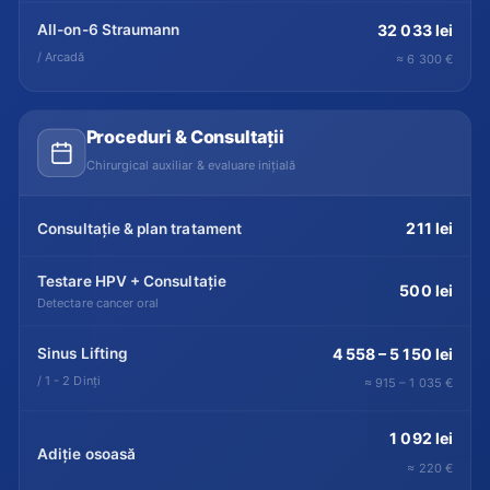
All-on-6 Straumann
32 033 lei
/ Arcadă
≈ 6 300 €
Proceduri & Consultații
Chirurgical auxiliar & evaluare inițială
211 lei
Consultație & plan tratament
Testare HPV + Consultație
500 lei
Detectare cancer oral
Sinus Lifting
4 558 – 5 150 lei
/ 1 - 2 Dinți
≈ 915 – 1 035 €
1 092 lei
Adiție osoasă
≈ 220 €