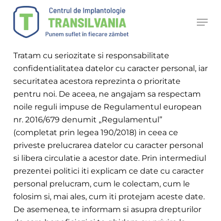
Skip
Politica de confidentialitate
Men
to
1.INTRODUCERE
main
content
Tratam cu seriozitate si responsabilitate
confidentialitatea datelor cu caracter personal, iar
securitatea acestora reprezinta o prioritate
pentru noi. De aceea, ne angajam sa respectam
noile reguli impuse de Regulamentul european
nr. 2016/679 denumit „Regulamentul”
(completat prin legea 190/2018) in ceea ce
priveste prelucrarea datelor cu caracter personal
si libera circulatie a acestor date. Prin intermediul
prezentei politici iti explicam ce date cu caracter
personal prelucram, cum le colectam, cum le
folosim si, mai ales, cum iti protejam aceste date.
De asemenea, te informam si asupra drepturilor