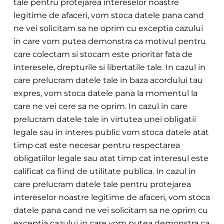
tale pentru protejarea intereselor noastre
legitime de afaceri, vom stoca datele pana cand
ne vei solicitam sa ne o
prim cu exceptia cazului
in care vom putea
demonstra ca motivul pentru
care colectam si stocam este prioritar fata de
interesele, drepturile s
i libertatile tale. In cazul in
care prelucram datele tale in baza acordului tau
expres, vom stoca date
le pana la
momentul la
care ne vei cere sa ne oprim. In cazul in care
prelucram datele tale in virtutea unei obligatii
legale sau in interes
public vom stoca datele atat
timp cat este necesar pent
ru respectarea
obligatiilor legale sau atat timp cat interesul est
e
calificat ca fiind de utilitate publica. In cazul in
care prelucram datele tale pentru protejarea
intereselor noastre legitime de afaceri, vom stoca
datele pana
cand ne vei solicitam sa ne o
prim cu
exceptia cazului in care vom putea demonstra ca