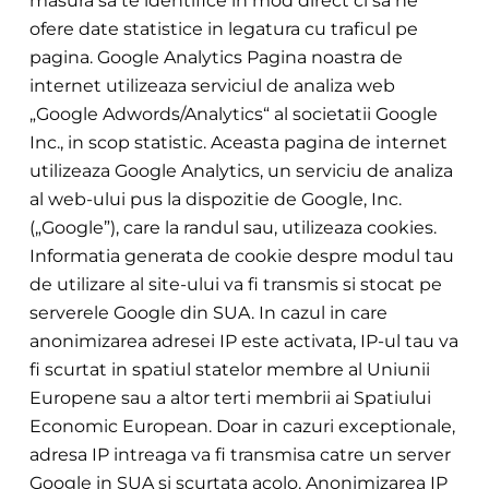
masura sa te identifice in mod direct ci sa ne
ofere date statistice in legatura cu traficul pe
pag
ina. Google Analytics Pagina noastra de
internet utilizeaza serviciul de analiza web
„Google A
dwords/Analytics“ al societatii Google
Inc., in scop statistic. Aceasta pagina de internet
utilizeaza Google Analytics, un servici
u de analiza
al web-ului pus la dispozitie de Google, Inc.
(„Google”), care la randul sau, utilizeaza cookies.
Informatia generata de cookie despre modul tau
de u
tilizare al site-ului va fi transmis si stocat pe
serverele Google din SUA. In cazul in care
anonimizarea adresei IP es
te activata, IP-ul tau va
fi scurtat in spatiul statelor membre al Uniunii
Europene sau a altor terti membrii ai
Spatiului
Economic European. Doar in cazuri exceptionale,
adresa IP intreaga va fi transmisa catre un server
Google in SUA si scurtata acolo. Anonimiza
rea IP