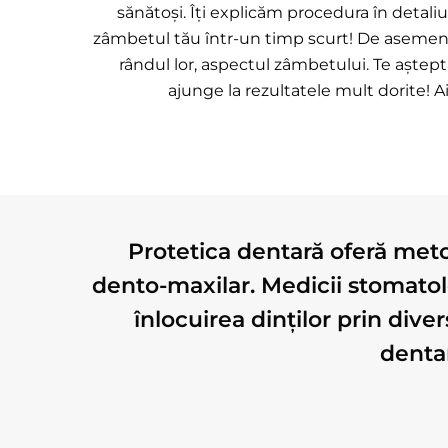
sănătoși. Îți explicăm procedura în detaliu 
zâmbetul tău într-un timp scurt! De asemenea,
rândul lor, aspectul zâmbetului. Te aștept
ajunge la rezultatele mult dorite! A
Protetica dentară oferă meto
dento-maxilar. Medicii stomatol
înlocuirea dinților prin dive
denta