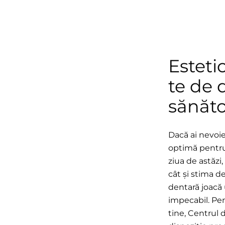
Esteti
te de 
sănăto
Dacă ai nevoi
optimă pentru 
ziua de astăzi,
cât și stima de
dentară joacă 
impecabil. Pe
tine, Centrul 