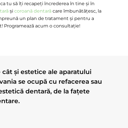
a tu să îți recapeți încrederea în tine și în
tară
și
coroană dentară
care îmbunătățesc, la
i împreună un plan de tratament și pentru a
prit! Programează acum o consultație!
ât și estetice ale aparatului
lvania se ocupă cu refacerea sau
estetică dentară, de la fațete
ntare.