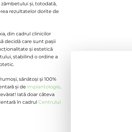
 zâmbetului și, totodată,
ea rezultatelor dorite de
, din cadrul clinicilor
să decidă care sunt pașii
cționalitate și estetică
tului, stabilind o ordine a
otetic.
frumoși, sănătoși și 100%
dentară și de
implantologie
.
evărat! Iată doar câteva
dentară în cadrul
Centrului