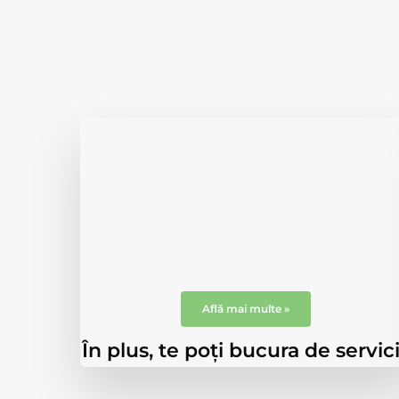
Fațete dentare
Corectarea și îmbunătățirea
aspectului fizic prin atașarea unui
înveliș subțire, foarte rezistent, aplicat
la suprafața vizibilă a dinților.
Află mai multe »
În plus, te poți bucura de servi