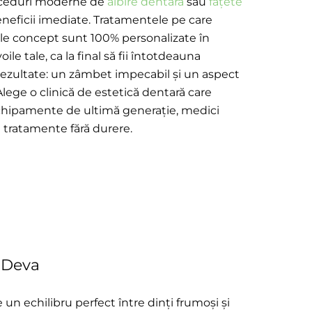
oceduri moderne de
albire dentară
sau
fațete
eneficii imediate. Tratamentele pe care
 le concept sunt 100% personalizate în
ile tale, ca la final să fii întotdeauna
ezultate: un zâmbet impecabil și un aspect
. Alege o clinică de estetică dentară care
hipamente de ultimă generație, medici
și tratamente fără durere.
i Deva
 un echilibru perfect între dinți frumoși și