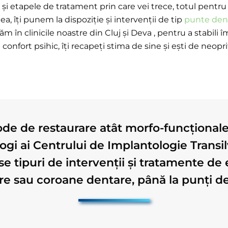
și etapele de tratament prin care vei trece, totul pentru c
 îți punem la dispoziție și intervenții de tip
punte den
ăm în clinicile noastre din Cluj și Deva , pentru a stabil
i confort psihic, îți recapeți stima de sine și ești de neo
de de restaurare atât morfo-funcționale c
ogi ai Centrului de Implantologie Transi
rse tipuri de intervenții și tratamente de 
re sau coroane dentare, până la punți de