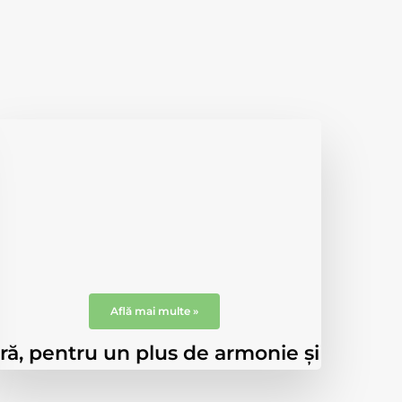
Punți dentare
Punțile dentare implică înlocuirea
dinților lipsă cu dinți falși ancorați pe
dinții vecini, prin intermediul unor
coroane dentare.
Află mai multe »
ară, pentru un plus de armonie și