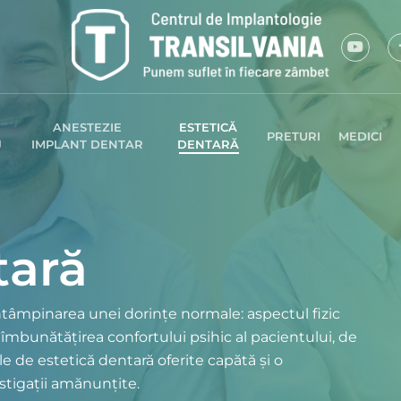
ANESTEZIE
ESTETICĂ
PRETURI
MEDICI
J
IMPLANT DENTAR
DENTARĂ
tară
întâmpinarea unei dorințe normale: aspectul fizic
 îmbunătățirea confortului psihic al pacientului, de
le de estetică dentară oferite capătă și o
estigații amănunțite.