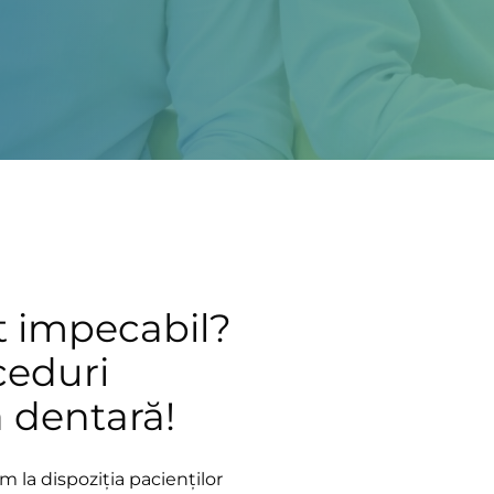
t impecabil?
ceduri
 dentară!
m la dispoziția pacienților