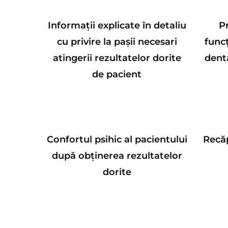
Informații explicate în detaliu
Pr
cu privire la pașii necesari
funcț
atingerii rezultatelor dorite
denta
de pacient
Confortul psihic al pacientului
Recăp
după obținerea rezultatelor
dorite