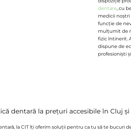
dispoziție pr
dentare
, cu b
medicii noștri
funcție de nevo
mulțumit de r
fizic întinerit
dispune de ec
profesioniști 
ică dentară la prețuri accesibile în Cluj ș
ară, la CIT îți oferim soluții pentru ca tu să te bucuri de