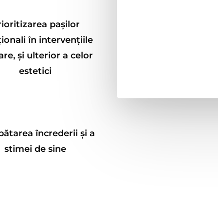
ioritizarea pașilor
ionali în intervențiile
re, și ulterior a celor
estetici
ătarea încrederii și a
stimei de sine