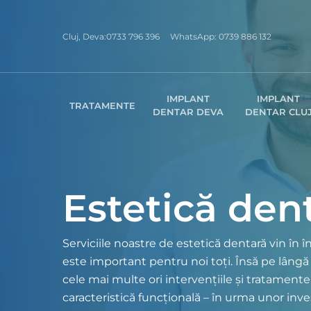
Skip
to
Cluj, Deva:
0733 796 396
WhatsApp:
0739 886 132
main
content
IMPLANT
IMPLANT
TRATAMENTE
DENTAR DEVA
DENTAR CLU
Estetică den
Serviciile noastre de estetică dentară vin în 
este important pentru noi toți. Însă pe lângă
cele mai multe ori intervențiile și tratamente
caracteristică funcțională – în urma unor inv