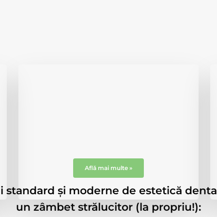
Coroane dentare
Acest tip de lucrare protetică se
fixează peste dintele afectat, fie de o
altă lucrare, fie de un grad mare de
distrucție coronară.
Află mai multe »
cii standard și moderne de estetică dent
un zâmbet strălucitor (la propriu!):