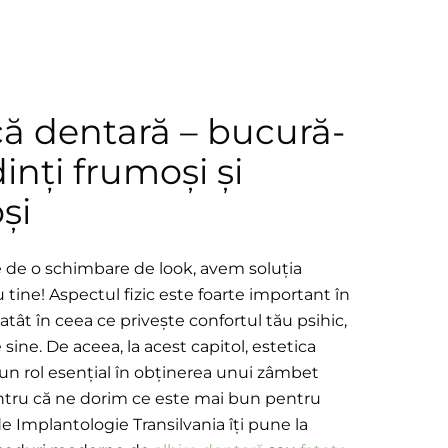
că dentară – bucură-
dinți frumoși și
și
e de o schimbare de look, avem soluția
tine! Aspectul fizic este foarte important în
 atât în ceea ce privește confortul tău psihic,
 sine. De aceea, la acest capitol, estetica
un rol esențial în obținerea unui zâmbet
ntru că ne dorim ce este mai bun pentru
de Implantologie Transilvania îți pune la