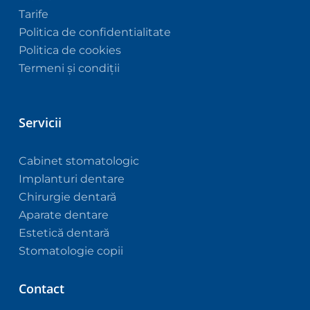
profe
Tarife
sional
Politica de confidentialitate
ism. 
Politica de cookies
Răbd
Termeni și condiții
area 
și 
încre
Servicii
derea 
pe 
care 
Cabinet stomatologic
le 
Implanturi dentare
oferiți 
Chirurgie dentară
pacie
Aparate dentare
nților 
Estetică dentară
sunt 
Stomatologie copii
peste 
gradu
Contact
l de 
măsu