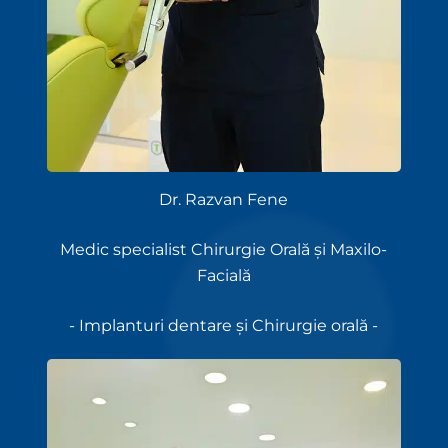
Dr. Razvan Fene
Medic specialist Chirurgie Orală și Maxilo-
Facială
- Implanturi dentare și Chirurgie orală -