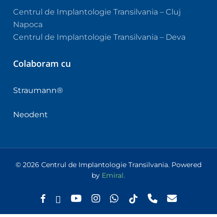
rare . 
Centrul de Implantologie Transilvania – Cluj
Vă 
Napoca
mulțu
Centrul de Implantologie Transilvania – Deva
mesc 
din 
Colaboram cu
suflet 
pentr
Straumann®
u 
efortu
Neodent
l 
depu
s 
sănăt
ății 
© 2026 Centrul de Implantologie Transilvania. Powered
mele  
by
Emiral.
!
facebook
linkedin
youtube
instagram
whatsapp
tiktok
phone
email