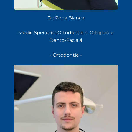
Dr. Popa Bianca
Medic Specialist Ortodonție și Ortopedie
Dento-Facială
- Ortodonție -