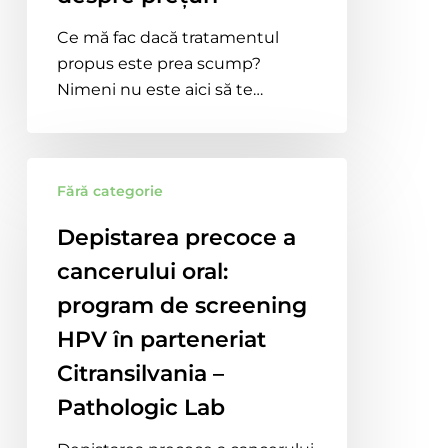
să
nu-
Ce mă fac dacă tratamentul
ți
propus este prea scump?
fie
Nimeni nu este aici să te…
frică
să
întrebi
Depistarea
despre
Fără categorie
precoce
prețuri
a
Depistarea precoce a
cancerului
cancerului oral:
oral:
program
program de screening
de
HPV în parteneriat
screening
Citransilvania –
HPV
în
Pathologic Lab
parteneriat