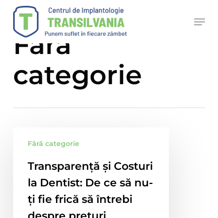
Skip
Men
to
Category
main
Fără
content
categorie
Transparență
Fără categorie
și
Costuri
Transparență și Costuri
la
la Dentist: De ce să nu-
Dentist:
De
ți fie frică să întrebi
ce
despre prețuri