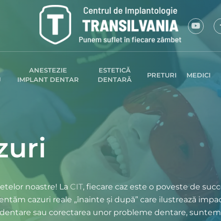
ANESTEZIE
ESTETICĂ
PRETURI
MEDICI
J
IMPLANT DENTAR
DENTARĂ
zuri
etelor noastre! La
CIT
, fiecare caz este o poveste de suc
zentăm cazuri reale „înainte și după” care ilustrează impac
ri dentare sau corectarea unor probleme dentare, suntem