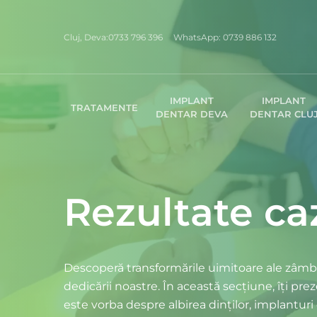
Skip
to
Cluj, Deva:
0733 796 396
WhatsApp:
0739 886 132
main
content
IMPLANT
IMPLANT
TRATAMENTE
DENTAR DEVA
DENTAR CLU
Rezultate ca
Descoperă transformările uimitoare ale zâmb
dedicării noastre. În această secțiune, îți pre
este vorba despre albirea dinților, implantu