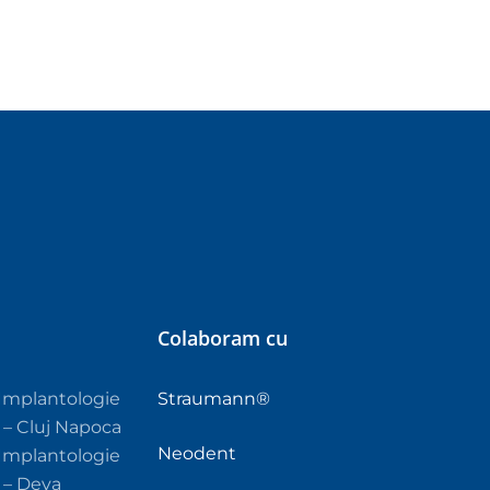
Colaboram cu
Implantologie
Straumann®
a – Cluj Napoca
Neodent
Implantologie
a – Deva