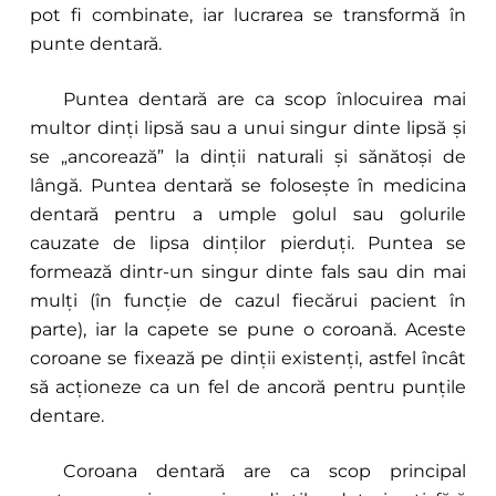
pot fi combinate, iar lucrarea se transformă în
punte dentară.
Puntea dentară are ca scop înlocuirea mai
multor dinți lipsă sau a unui singur dinte lipsă și
se „ancorează” la dinții naturali și sănătoși de
lângă. Puntea dentară se folosește în medicina
dentară pentru a umple golul sau golurile
cauzate de lipsa dinților pierduți. Puntea se
formează dintr-un singur dinte fals sau din mai
mulți (în funcție de cazul fiecărui pacient în
parte), iar la capete se pune o coroană. Aceste
coroane se fixează pe dinții existenți, astfel încât
să acționeze ca un fel de ancoră pentru punțile
dentare.
Coroana dentară are ca scop principal