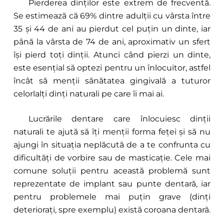
Pierderea dinților este extrem de frecventă.
Se estimează că 69% dintre adulții cu vârsta între
35 și 44 de ani au pierdut cel puțin un dinte, iar
până la vârsta de 74 de ani, aproximativ un sfert
își pierd toți dinții. Atunci când pierzi un dinte,
este esențial să optezi pentru un înlocuitor, astfel
încât să menții sănătatea gingivală a tuturor
celorlalți dinți naturali pe care îi mai ai.
Lucrările dentare care înlocuiesc dinții
naturali te ajută să îți menții forma feței și să nu
ajungi în situația neplăcută de a te confrunta cu
dificultăți de vorbire sau de masticație. Cele mai
comune soluții pentru această problemă sunt
reprezentate de implant sau punte dentară, iar
pentru problemele mai puțin grave (dinți
deteriorați, spre exemplu) există coroana dentară.