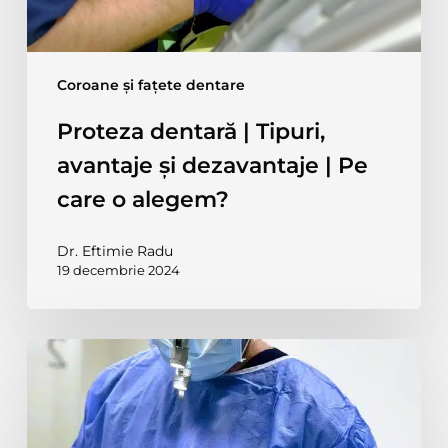
Pe
care
o
alegem?
Coroane și fațete dentare
Proteza dentară | Tipuri,
avantaje și dezavantaje | Pe
care o alegem?
Dr. Eftimie Radu
19 decembrie 2024
Ce
sunt
implanturile
zigomatice?