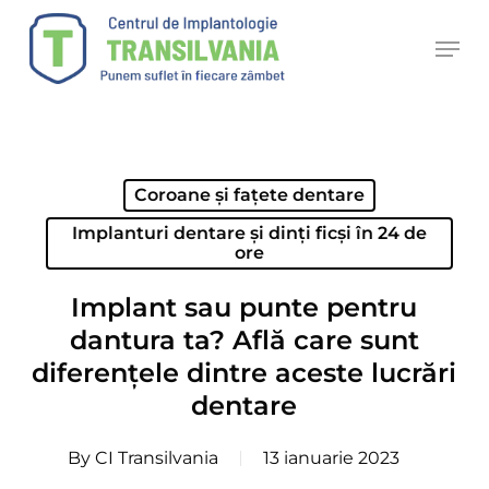
Skip
Men
to
main
content
Coroane și fațete dentare
Implanturi dentare și dinți ficși în 24 de
ore
Implant sau punte pentru
dantura ta? Află care sunt
diferențele dintre aceste lucrări
dentare
By
CI Transilvania
13 ianuarie 2023