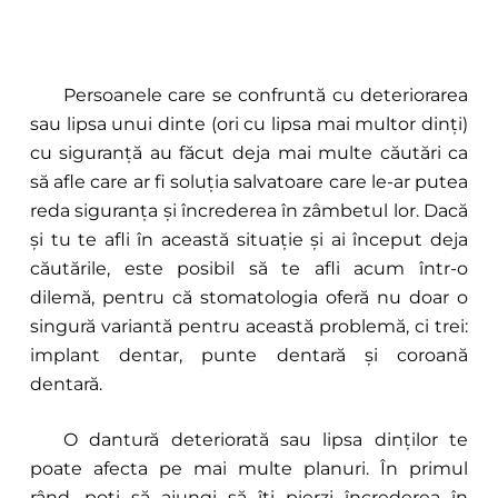
Persoanele care se confruntă cu deteriorarea
sau lipsa unui dinte (ori cu lipsa mai multor dinți)
cu siguranță au făcut deja mai multe căutări ca
să afle care ar fi soluția salvatoare care le-ar putea
reda siguranța și încrederea în zâmbetul lor. Dacă
și tu te afli în această situație și ai început deja
căutările, este posibil să te afli acum într-o
dilemă, pentru că stomatologia oferă nu doar o
singură variantă pentru această problemă, ci trei:
implant dentar, punte dentară și coroană
dentară.
O dantură deteriorată sau lipsa dinților te
poate afecta pe mai multe planuri. În primul
rând, poți să ajungi să îți pierzi încrederea în