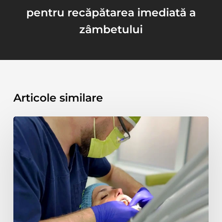
pentru recăpătarea imediată a
zâmbetului
Articole similare
Proteza
dentară
|
Tipuri,
avantaje
și
dezavantaje
|