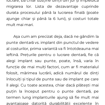
lucrare, ba chiar susține dinții din jur și împiedică
migrarea lor. Lista de dezavantaje cuprinde
durata procesului până la lucrarea finală (poate
ajunge chiar și până la 6 luni), și costuri totale
mult mai mari.
Așa cum am precizat deja, dacă ne gândim la
punte dentară vs. implant din punctul de vedere
al costurilor, prima variantă va fi întotdeauna mai
ieftină. Prețurile pentru o lucrare dentară, fie că
alegi implant sau punte, poate, însă, varia în
funcție de mai mulți factori, cum ar fi materialul
folosit, mărimea lucrării, adică numărul de dinți
înlocuiți și tipul de punte sau de implant pe care
îl alegi. Cu toate acestea, chiar dacă plătești mai
puțin la început pentru o punte dentară, pe
termen lung implanturile ajung să fie mult mai
avantajoase datorită durabilității excelente în