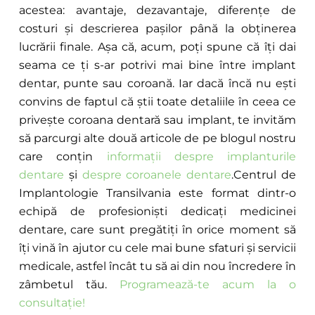
acestea: avantaje, dezavantaje, diferențe de
costuri și descrierea pașilor până la obținerea
lucrării finale. Așa că, acum, poți spune că îți dai
seama ce ți s-ar potrivi mai bine între implant
dentar, punte sau coroană. Iar dacă încă nu ești
convins de faptul că știi toate detaliile în ceea ce
privește coroana dentară sau implant, te invităm
să parcurgi alte două articole de pe blogul nostru
care conțin
informații despre implanturile
dentare
și
despre coroanele dentare
.Centrul de
Implantologie Transilvania este format dintr-o
echipă de profesioniști dedicați medicinei
dentare, care sunt pregătiți în orice moment să
îți vină în ajutor cu cele mai bune sfaturi și servicii
medicale, astfel încât tu să ai din nou încredere în
zâmbetul tău.
Programează-te acum la o
consultație!