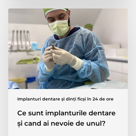
Ce
sunt
implanturile
dentare
și
cand
ai
nevoie
de
unul?
Implanturi dentare și dinți ficși în 24 de ore
Ce sunt implanturile dentare
și cand ai nevoie de unul?