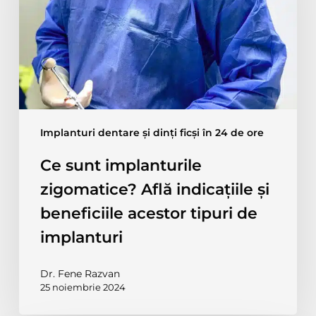
Află
indicațiile
și
beneficiile
acestor
tipuri
de
implanturi
Implanturi dentare și dinți ficși în 24 de ore
Ce sunt implanturile
zigomatice? Află indicațiile și
beneficiile acestor tipuri de
implanturi
Dr. Fene Razvan
25 noiembrie 2024