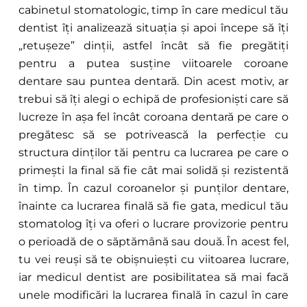
cabinetul stomatologic, timp în care medicul tău
dentist îți analizează situația și apoi începe să îți
„retușeze” dinții, astfel încât să fie pregătiți
pentru a putea susține viitoarele coroane
dentare sau puntea dentară. Din acest motiv, ar
trebui să îți alegi o echipă de profesioniști care să
lucreze în așa fel încât coroana dentară pe care o
pregătesc să se potrivească la perfecție cu
structura dinților tăi pentru ca lucrarea pe care o
primești la final să fie cât mai solidă și rezistentă
în timp. În cazul coroanelor și punților dentare,
înainte ca lucrarea finală să fie gata, medicul tău
stomatolog îți va oferi o lucrare provizorie pentru
o perioadă de o săptămână sau două. În acest fel,
tu vei reuși să te obișnuiești cu viitoarea lucrare,
iar medicul dentist are posibilitatea să mai facă
unele modificări la lucrarea finală în cazul în care