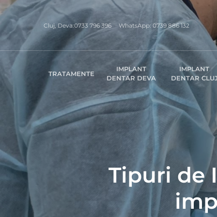
Skip
to
Cluj, Deva:
0733 796 396
WhatsApp:
0739 886 132
main
content
IMPLANT
IMPLANT
TRATAMENTE
DENTAR DEVA
DENTAR CLU
Tipuri de
imp