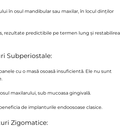
ui în osul mandibular sau maxilar, în locul dinților
os, rezultate predictibile pe termen lung și restabilirea
ri Subperiostale:
oanele cu o masă osoasă insuficientă. Ele nu sunt
e.
osul maxilarului, sub mucoasa gingivală.
beneficia de implanturile endoosoase clasice.
uri Zigomatice: