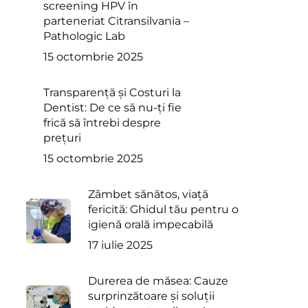
screening HPV în
parteneriat Citransilvania –
Pathologic Lab
15 octombrie 2025
Transparență și Costuri la
Dentist: De ce să nu-ți fie
frică să întrebi despre
prețuri
15 octombrie 2025
Zâmbet sănătos, viață
fericită: Ghidul tău pentru o
igienă orală impecabilă
17 iulie 2025
Durerea de măsea: Cauze
surprinzătoare și soluții