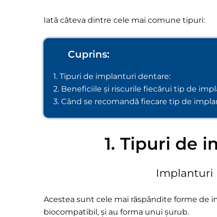
Iată câteva dintre cele mai comune tipuri:
Cuprins:
1.
Tipuri de implanturi dentare:
2. Beneficiile și riscurile fiecărui tip de imp
3. Când se recomandă fiecare tip de impla
1. Tipuri de 
Implanturi 
Acestea sunt cele mai răspândite forme de imp
biocompatibil, și au forma unui șurub.