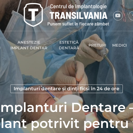
ANESTEZIE
ESTETICĂ
PRETURI
MEDICI
J
IMPLANT DENTAR
DENTARĂ
Implanturi dentare și dinți ficși în 24 de ore
 Implanturi Dentare 
lant potrivit pentru 