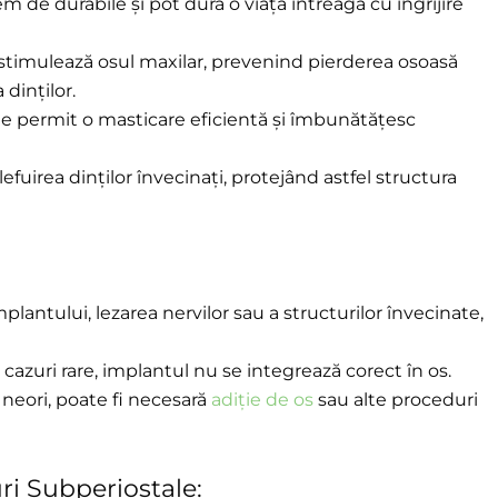
 de durabile și pot dura o viață întreagă cu îngrijire
 stimulează osul maxilar, prevenind pierderea osoasă
dinților.
e permit o masticare eficientă și îmbunătățesc
efuirea dinților învecinați, protejând astfel structura
implantului, lezarea nervilor sau a structurilor învecinate,
 cazuri rare, implantul nu se integrează corect în os.
neori, poate fi necesară
adiție de os
sau alte proceduri
ri Subperiostale: