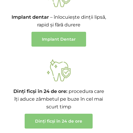
Implant dentar
– înlocuiește dinții lipsă,
rapid și fără durere
Implant Dentar
Dinți ficși în 24 de ore:
procedura care
îți aduce zâmbetul pe buze în cel mai
scurt timp
Dinți ficși în 24 de ore