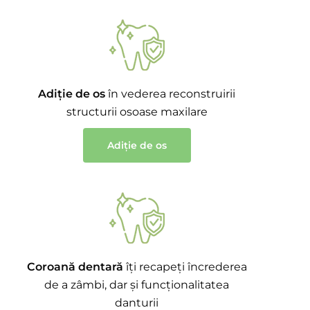
Adiție de os
în vederea reconstruirii
structurii osoase maxilare
Adiție de os
Coroană dentară
îți recapeți încrederea
de a zâmbi, dar și funcționalitatea
danturii