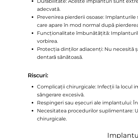
Durabilitate:
Aceste implanturi sunt extrem
adecvată.
Prevenirea pierderii osoase
: Implanturile
care apare în mod normal după pierderea 
Funcționalitate îmbunătățită:
Implanturil
vorbirea.
Protecția dinților adiacenți:
Nu necesită șl
dentară sănătoasă.
Riscuri:
Complicații chirurgicale: Infecții la locul 
sângerare excesivă.
Respingeri sau eșecuri ale implantului: În
Necesitatea procedurilor suplimentare: U
chirurgicale.
Implantu