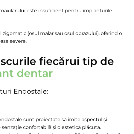
l maxilarului este insuficient pentru implanturile
 zigomatic (osul malar sau osul obrazului), oferind o
oase severe.
riscurile fiecărui tip de
ant dentar
turi Endostale:
ndostale sunt proiectate să imite aspectul și
o senzație confortabilă și o estetică plăcută.