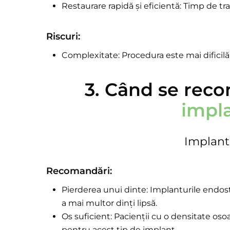
Restaurare rapidă și eficientă: Timp de tr
Riscuri:
Complexitate: Procedura este mai dificilă
3. Când se reco
impl
Implant
Recomandări:
Pierderea unui dinte: Implanturile endost
a mai multor dinți lipsă.
Os suficient: Pacienții cu o densitate os
pentru acest tip de implant.