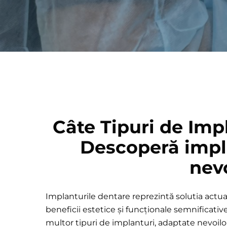
Câte Tipuri de Imp
Descoperă impla
nevo
Implanturile dentare reprezintă
solutia actu
beneficii estetice și funcționale semnificati
multor tipuri de implanturi, adaptate nevoilor