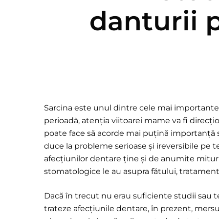
danturii 
Sarcina este unul dintre cele mai importante
perioadă, atenția viitoarei mame va fi direcți
poate face să acorde mai puțină importanță să
duce la probleme serioase și ireversibile pe 
afecțiunilor dentare ține și de anumite mitur
stomatologice le au asupra fătului, tratament
Dacă în trecut nu erau suficiente studii sau t
trateze afecțiunile dentare, în prezent, mersul