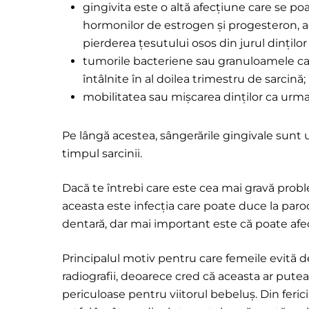
gingivita este o altă afecțiune care se poat
hormonilor de estrogen și progesteron, 
pierderea țesutului osos din jurul dinților 
tumorile bacteriene sau granuloamele care
întâlnite în al doilea trimestru de sarcină;
mobilitatea sau mișcarea dinților ca urmar
Pe lângă acestea, sângerările gingivale sunt
timpul sarcinii.
Dacă te întrebi care este cea mai gravă probl
aceasta este infecția care poate duce la paro
dentară, dar mai important este că poate afe
Principalul motiv pentru care femeile evită d
radiografii, deoarece cred că aceasta ar putea 
periculoase pentru viitorul bebeluș. Din feri