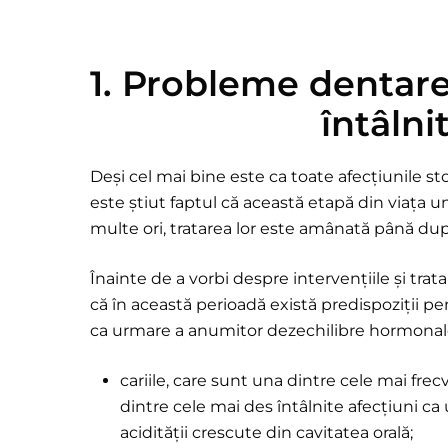
1. Probleme dentare 
întâlni
Deși cel mai bine este ca toate afecțiunile s
este știut faptul că această etapă din viața 
multe ori, tratarea lor este amânată până du
Înainte de a vorbi despre intervențiile și tra
că în această perioadă există predispoziții 
ca urmare a anumitor dezechilibre hormonale
cariile, care sunt una dintre cele mai frec
dintre cele mai des întâlnite afecțiuni ca 
acidității crescute din cavitatea orală;