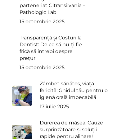
parteneriat Citransilvania –
Pathologic Lab
15 octombrie 2025
Transparență și Costuri la
Dentist: De ce să nu-ți fie
frică să întrebi despre
prețuri
15 octombrie 2025
Zâmbet sănătos, viață
fericită: Ghidul tău pentru o
igienă orală impecabilă
17 iulie 2025
Durerea de măsea: Cauze
surprinzătoare și soluții
rapide pentru alinare!