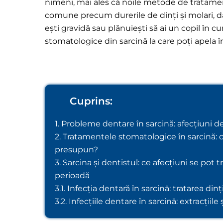
nimeni, mai ales că noile metode de tratament
comune precum durerile de dinți și molari, d
ești gravidă sau plănuiești să ai un copil în cu
stomatologice din sarcină la care poți apela 
Cuprins:
1. Probleme dentare în sarcină: afecțiuni de
2. Tratamentele stomatologice în sarcină: c
presupun?
3. Sarcina și dentistul: ce afecțiuni se pot t
perioadă
3.1. Infecția dentară în sarcină: tratarea dinți
3.2. Infecțiile dentare în sarcină: extracțiil