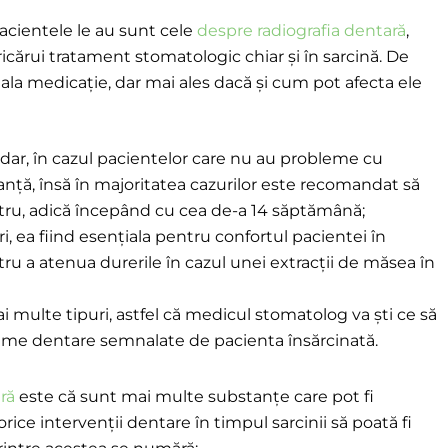
acientele le au sunt cele
despre radiografia dentară
,
icărui tratament stomatologic chiar și în sarcină. De
ala medicație, dar mai ales dacă și cum pot afecta ele
șadar, în cazul pacientelor care nu au probleme cu
anță, însă în majoritatea cazurilor este recomandat să
stru, adică începând cu cea de-a 14 săptămână;
, ea fiind esențiala pentru confortul pacientei în
u a atenua durerile în cazul unei extracții de măsea în
multe tipuri, astfel că medicul stomatolog va ști ce să
leme dentare semnalate de pacienta însărcinată.
ră
este că sunt mai multe substanțe care pot fi
rice intervenții dentare în timpul sarcinii să poată fi