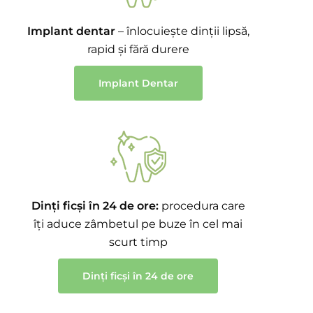
Implant dentar
– înlocuiește dinții lipsă,
rapid și fără durere
Implant Dentar
Dinți ficși în 24 de ore:
procedura care
îți aduce zâmbetul pe buze în cel mai
scurt timp
Dinți ficși în 24 de ore