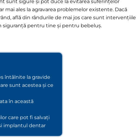
 sunt sigure și pot duce la evitarea suferințelor
ar mai ales la agravarea problemelor existente. Dacă
rând, află din rândurile de mai jos care sunt intervențiile
în siguranță pentru tine și pentru bebeluș.
s întâlnite la gravide
are sunt acestea și ce
rata în această
lor care pot fi salvați
e și implantul dentar