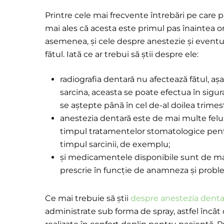
Printre cele mai frecvente întrebări pe care p
mai ales că acesta este primul pas înaintea or
asemenea, și cele despre anestezie și eventu
fătul. Iată ce ar trebui să știi despre ele:
radiografia dentară nu afectează fătul, a
sarcina, aceasta se poate efectua în sigur
se aștepte până în cel de-al doilea trime
anestezia dentară este de mai multe feluri
timpul tratamentelor stomatologice pentr
timpul sarcinii, de exemplu;
și medicamentele disponibile sunt de mai 
prescrie în funcție de anamneza și prob
Ce mai trebuie să știi
despre anestezia denta
administrate sub forma de spray, astfel încât o