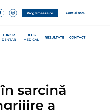
Contul meu
Programeaza-te
TURISM
BLOG
REZULTATE
CONTACT
DENTAR
MEDICAL
în sarcină
rijire a