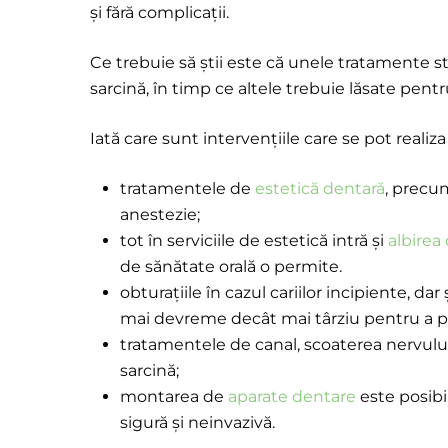
și fără complicații.
Ce trebuie să știi este că unele tratamente s
sarcină, în timp ce altele trebuie lăsate pentr
Iată care sunt intervențiile care se pot realiza 
tratamentele de
estetică dentară
, precum
anestezie;
tot în serviciile de estetică intră și
albirea
de sănătate orală o permite.
obturațiile în cazul cariilor incipiente, da
mai devreme decât mai târziu pentru a pr
tratamentele de canal, scoaterea nervului, 
sarcină;
montarea de
aparate dentare
este posibi
sigură și neinvazivă.