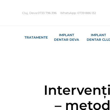
Skip
to
Cluj, Deva:
0733 796 396
WhatsApp:
0739 886 132
main
content
IMPLANT
IMPLANT
TRATAMENTE
DENTAR DEVA
DENTAR CLU
Intervenț
– metod