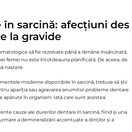
în sarcină: afecțiuni des
te la gravide
tomatologice să fie rezolvate până a rămâne însărcinată,
unei femei nu este întotdeauna planificată. De aceea, de
pă naștere.
tamentele moderne disponibile în sarcină, trebuie să știi
pentru apariția sau agravarea anumitor probleme dentare
 apărute în organism. Iată care sunt acestea:
vente cauze ale durerilor dentare în sarcină, fiind și una
urmare a demineralizării accentuate a dinților și a