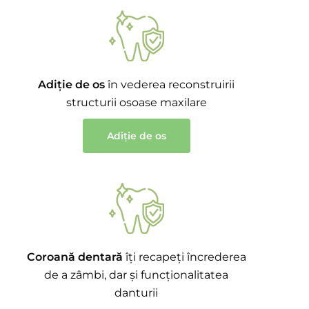
Adiție de os
în vederea reconstruirii
structurii osoase maxilare
Adiție de os
Coroană dentară
îți recapeți încrederea
de a zâmbi, dar și funcționalitatea
danturii