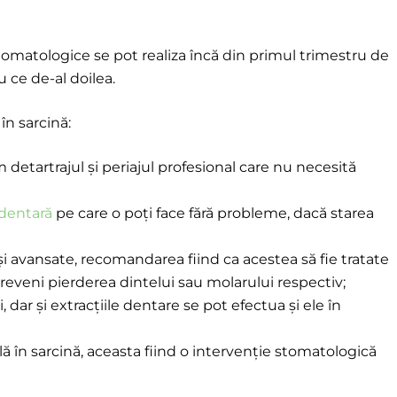
tomatologice se pot realiza încă din primul trimestru de
u ce de-al doilea.
în sarcină:
 detartrajul și periajul profesional care nu necesită
 dentară
pe care o poți face fără probleme, dacă starea
r și avansate, recomandarea fiind ca acestea să fie tratate
eveni pierderea dintelui sau molarului respectiv;
dar și extracțiile dentare se pot efectua și ele în
lă în sarcină, aceasta fiind o intervenție stomatologică