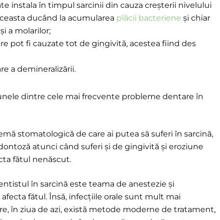
e instala în timpul sarcinii din cauza creșterii nivelului
aceasta ducând la acumularea
plăcii bacteriene
și chiar
și a molarilor;
 pot fi cauzate tot de gingivită, acestea fiind des
e a demineralizării.
 unele dintre cele mai frecvente probleme dentare în
emă stomatologică de care ai putea să suferi în sarcină,
dontoză atunci când suferi și de gingivită și eroziune
cta fătul nenăscut.
entistul în sarcină este teama de anestezie și
afecta fătul. Însă, infecțiile orale sunt mult mai
cire, în ziua de azi, există metode moderne de tratament,