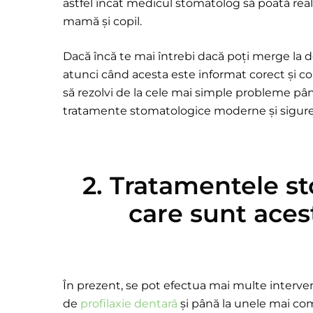
astfel încât medicul stomatolog să poată real
mamă și copil.
Dacă încă te mai întrebi dacă poți merge la de
atunci când acesta este informat corect și c
să rezolvi de la cele mai simple probleme pân
tratamente stomatologice moderne și sigure
2. Tratamentele st
care sunt aces
În prezent, se pot efectua mai multe interven
de
profilaxie dentară
și până la unele mai co