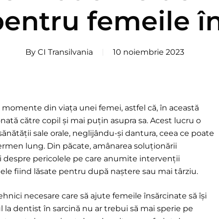
pentru femeile î
By
CI Transilvania
10 noiembrie 2023
 momente din viața unei femei, astfel că, în această
onată către copil și mai puțin asupra sa. Acest lucru o
nătății sale orale, neglijându-și dantura, ceea ce poate
termen lung. Din păcate, amânarea soluționării
i despre pericolele pe care anumite intervenții
ele fiind lăsate pentru după naștere sau mai târziu.
ehnici necesare care să ajute femeile însărcinate să își
 la dentist în sarcină nu ar trebui să mai sperie pe